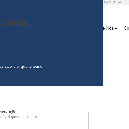
ZR2 Imóveis - Imobiliária nos Bairros Centro, Botafogo, Leblon e Região, Rio De Janeiro
 ainda...
Início
Sobre Nós
Co
s sobre o que precisa.
servações: